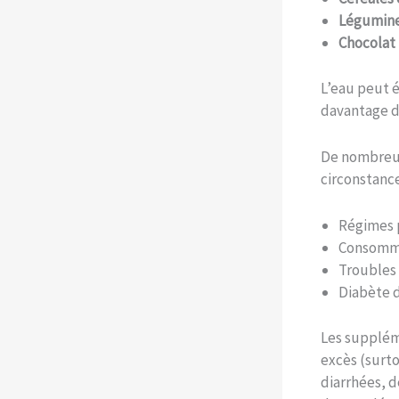
Légumin
Chocolat 
L’eau peut é
davantage d
De nombreux
circonstance
Régimes 
Consomma
Troubles 
Diabète d
Les supplém
excès (surto
diarrhées, d