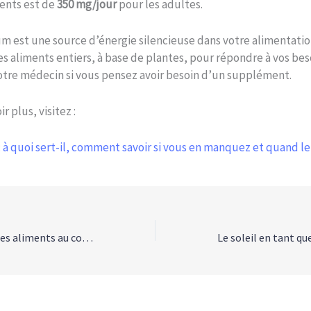
ents est de
350 mg/jour
pour les adultes.
m est une source d’énergie silencieuse dans votre alimentatio
les aliments entiers, à base de plantes, pour répondre à vos bes
otre médecin si vous pensez avoir besoin d’un supplément.
r plus, visitez :
 à quoi sert-il, comment savoir si vous en manquez et quand l
Comment l’ordre des aliments au cours d’un repas peut influer sur votre glycémie