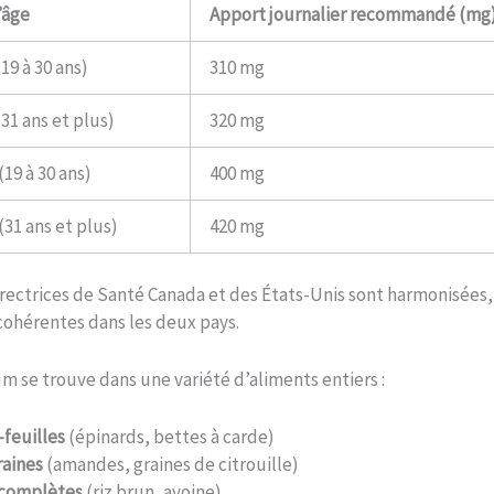
’âge
Apport journalier recommandé (mg
9 à 30 ans)
310 mg
1 ans et plus)
320 mg
9 à 30 ans)
400 mg
1 ans et plus)
420 mg
irectrices de Santé Canada et des États-Unis sont harmonisées,
cohérentes dans les deux pays.
 se trouve dans une variété d’aliments entiers :
feuilles
(épinards, bettes à carde)
raines
(amandes, graines de citrouille)
 complètes
(riz brun, avoine)