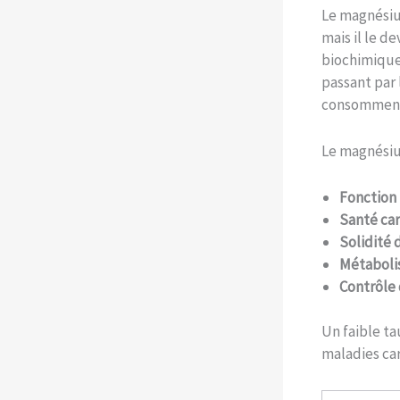
Le magnésium
mais il le d
biochimiques
passant par
consomment 
Le magnésium
Fonction
Santé car
Solidité 
Métaboli
Contrôle 
Un faible ta
maladies car