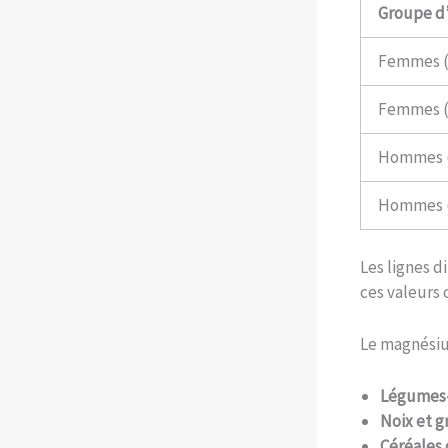
Groupe d
Femmes (1
Femmes (3
Hommes (1
Hommes (3
Les lignes d
ces valeurs 
Le magnésium
Légumes-
Noix et g
Céréales