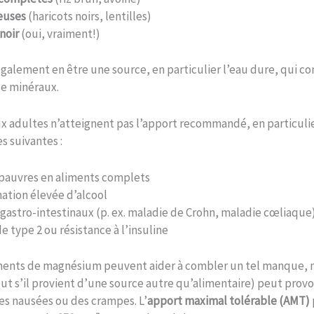
euses
(haricots noirs, lentilles)
noir
(oui, vraiment!)
galement en être une source, en particulier l’eau dure, qui co
e minéraux.
 adultes n’atteignent pas l’apport recommandé, en particulie
s suivantes :
pauvres en aliments complets
tion élevée d’alcool
gastro-intestinaux (p. ex. maladie de Crohn, maladie cœliaque
e type 2 ou résistance à l’insuline
ents de magnésium peuvent aider à combler un tel manque, 
ut s’il provient d’une source autre qu’alimentaire) peut prov
es nausées ou des crampes. L’
apport maximal tolérable (AMT)