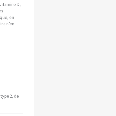
 vitamine D,
ns
aque, en
ins n’en
type 2, de