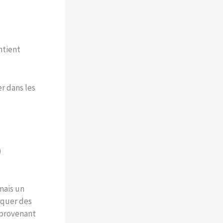
ntient
r dans les
)
mais un
oquer des
provenant