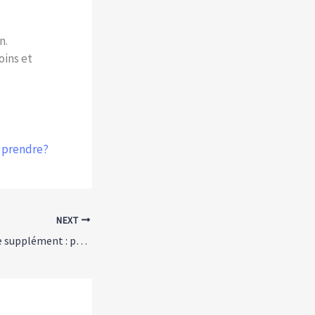
n.
oins et
e prendre?
NEXT
Le soleil en tant que supplément : pourquoi la vitamine D est plus importante que vous ne le pensez