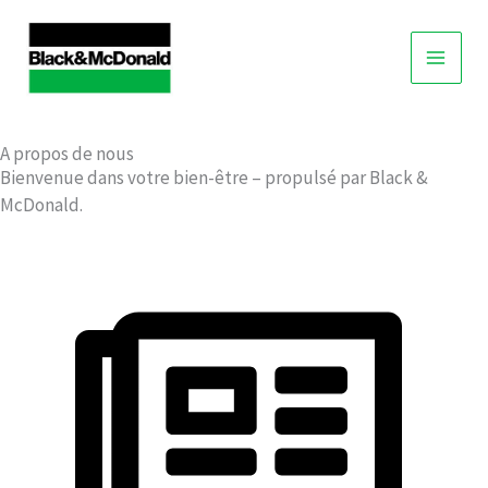
Skip
to
content
A propos de nous
Bienvenue dans votre bien-être – propulsé par Black &
McDonald.