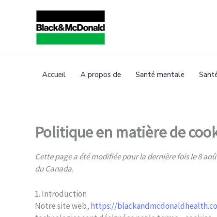
Skip
Consent
Consent
Consent
Consent
Consent
Consent
Consent
Consent
Consent
Consent
Consent
to
to
to
to
to
to
to
to
to
to
to
to
service
service
service
service
service
service
service
service
service
service
service
content
elementor
wordpress
wpml
wp-
google-
google-
google-
facebook
twitter
linkedin
divers
engine
fonts
recaptcha
maps
Accueil
A propos de
Santé mentale
Sant
Politique en matière de coo
Cette page a été modifiée pour la dernière fois le 8 aoû
du Canada.
1. Introduction
Notre site web,
https://blackandmcdonaldhealth.co