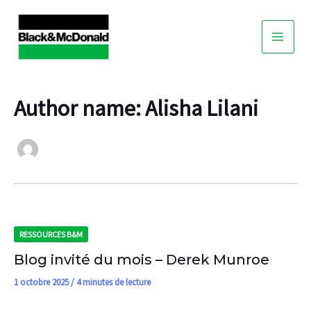
Skip
to
content
Author name: Alisha Lilani
RESSOURCES B&M
Blog invité du mois – Derek Munroe
1 octobre 2025
/
4 minutes de lecture