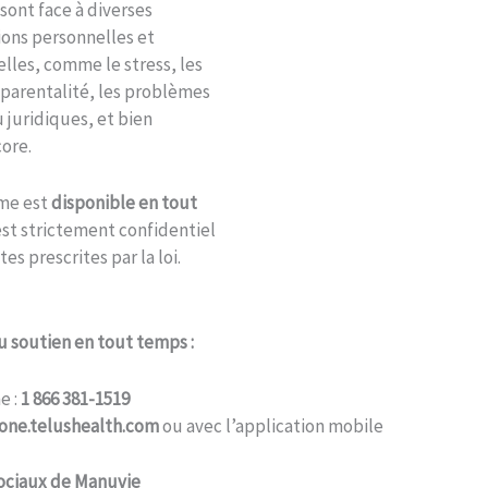
 sont face à diverses
ons personnelles et
lles, comme le stress, les
a parentalité, les problèmes
u juridiques, et bien
ore.
me est
disponible en tout
 est strictement confidentiel
tes prescrites par la loi.
u soutien en tout temps :
e :
1 866 381-1519
one.telushealth.com
ou avec l’application mobile
ociaux de Manuvie