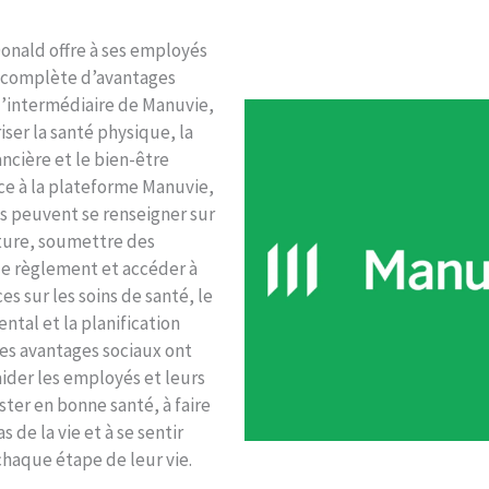
onald offre à ses employés
complète d’avantages
l’intermédiaire de Manuvie,
iser la santé physique, la
ancière et le bien-être
ce à la plateforme Manuvie,
s peuvent se renseigner sur
ture, soumettre des
 règlement et accéder à
es sur les soins de santé, le
ntal et la planification
Ces avantages sociaux ont
ider les employés et leurs
ester en bonne santé, à faire
s de la vie et à se sentir
haque étape de leur vie.