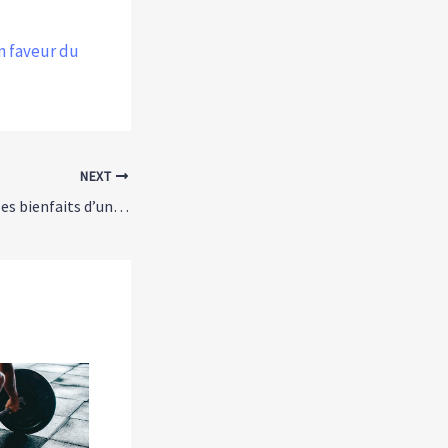
n faveur du
NEXT
Pilates pour la vie : les bienfaits d’une activité physique en pleine conscience