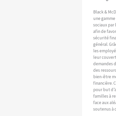
Black & McD
une gamme 
sociaux par 
afin de favor
sécurité fin
général. Grâ
les employé
leur couver
demandes de
des ressourc
bien-être me
financière. 
pour but d’a
familles à r
face aux aléa
soutenus à c