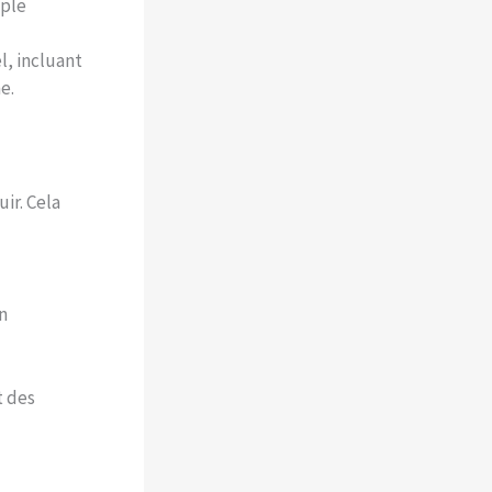
mple
l, incluant
e.
ir. Cela
n
t des