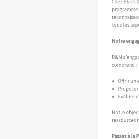
Chez Black 
programme :
reconnaisson
tous les asp
Notre enga
B&M s’engag
comprend :
Offrir un
Proposer
Évaluer e
Notre object
ressources n
Passez à la 