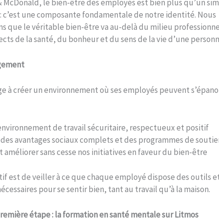
& McDonald, le bien-être des employés est bien plus qu’un si
 c’est une composante fondamentale de notre identité. Nous
s que le véritable bien-être va au-delà du milieu professionne
ects de la santé, du bonheur et du sens de la vie d’une personn
gement
e à créer un environnement où ses employés peuvent s’épanou
 environnement de travail sécuritaire, respectueux et positif
 des avantages sociaux complets et des programmes de soutie
t améliorer sans cesse nos initiatives en faveur du bien-être
if est de veiller à ce que chaque employé dispose des outils e
écessaires pour se sentir bien, tant au travail qu’à la maison.
Première étape : la formation en santé mentale sur Litmos