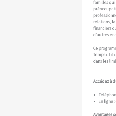
familles qui
préoccupati
professionne
relations, l
financiers o
d’autres enc
Ce program
temps
et il
dans les limi
Accédez à d
Téléphon
En ligne :
Avantages s